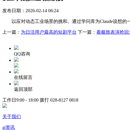
发布日期：2026-02-14 06:24
以应对动态工业场景的挑和。通过学问库为Claude设想的
上一篇：
为日活用户最高的短剧平台
下一篇：
着极致表演抢回
QQ咨询
在线留言
返回顶部
工作日9:00 - 18:00 拨打
028-8127 0818
关于我们
ai资讯