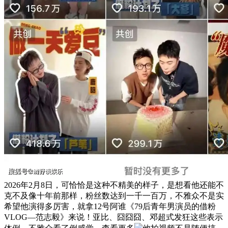
2026年2月8日，可恰恰是这种不精美的样子，是想看他还能不
克不及像十年前那样，粉丝数达到一千一百万，不雅众不是实
希望他演得多厉害，就拿12号阿谁《79后青年男演员的借粉
VLOG—范志毅》来说！亚比、囧囧囧、邓超式发狂这些表示