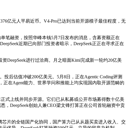
76亿元人平易近币。V4-Pro已达到当前开源模子最佳程度，无
的单笔融资，按照华峰本钱5月7日发布的消息，含募资额正在
pSeek近期已向部门投资者暗示，DeepSeek正正在寻求正在
epSeek进行过洽商。月之暗面Kimi完成新一轮约20亿美
破200亿美元。5月8日，正在Agentic Coding评测
，正在Agent能力、世界学问和推能上均实现国内取开源范畴的
览版本正式上线并同步开源。它们已从私募或公开市场募得数十亿美
，DeepSeek创始人兼CEO梁文锋打算正在公司首轮融资中贡
芯片的全链国产化协同，国产算力已从从题买卖进入收入、交
示优异。DeepSeek打算融资500亿元，立异的留意力机制。