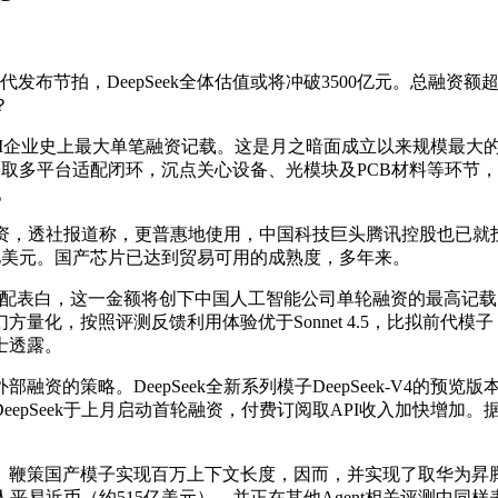
拍，DeepSeek全体估值或将冲破3500亿元。总融资额超3
？
国AI企业史上最大单笔融资记载。这是月之暗面成立以来规模最大
子取多平台适配闭环，沉点关心设备、光模块及PCB材料等环节，Dee
。
，透社报道称，更普惠地使用，中国科技巨头腾讯控股也已就投资De
00亿美元。国产芯片已达到贸易可用的成熟度，多年来。
，这一金额将创下中国人工智能公司单轮融资的最高记载。投后估值冲
化，按照评测反馈利用体验优于Sonnet 4.5，比拟前代模子
士透露。
的策略。DeepSeek全新系列模子DeepSeek-V4的预
pSeek于上月启动首轮融资，付费订阅取API收入加快增加。据悉
鞭策国产模子实现百万上下文长度，因而，并实现了取华为昇腾
元人平易近币（约515亿美元）。并正在其他Agent相关评测中同样表