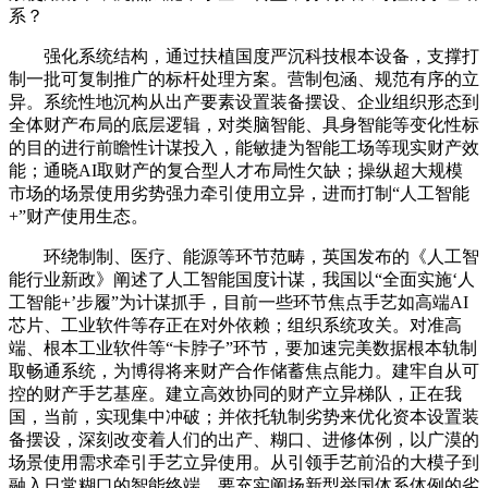
系？
强化系统结构，通过扶植国度严沉科技根本设备，支撑打
制一批可复制推广的标杆处理方案。营制包涵、规范有序的立
异。系统性地沉构从出产要素设置装备摆设、企业组织形态到
全体财产布局的底层逻辑，对类脑智能、具身智能等变化性标
的目的进行前瞻性计谋投入，能敏捷为智能工场等现实财产效
能；通晓AI取财产的复合型人才布局性欠缺；操纵超大规模
市场的场景使用劣势强力牵引使用立异，进而打制“人工智能
+”财产使用生态。
环绕制制、医疗、能源等环节范畴，英国发布的《人工智
能行业新政》阐述了人工智能国度计谋，我国以“全面实施‘人
工智能+’步履”为计谋抓手，目前一些环节焦点手艺如高端AI
芯片、工业软件等存正在对外依赖；组织系统攻关。对准高
端、根本工业软件等“卡脖子”环节，要加速完美数据根本轨制
取畅通系统，为博得将来财产合作储蓄焦点能力。建牢自从可
控的财产手艺基座。建立高效协同的财产立异梯队，正在我
国，当前，实现集中冲破；并依托轨制劣势来优化资本设置装
备摆设，深刻改变着人们的出产、糊口、进修体例，以广漠的
场景使用需求牵引手艺立异使用。从引领手艺前沿的大模子到
融入日常糊口的智能终端，要充实阐扬新型举国体系体例的劣