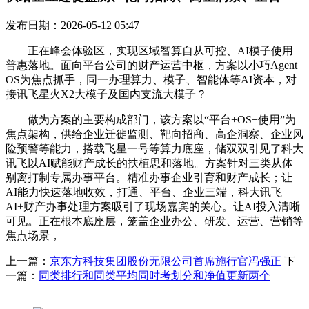
发布日期：2026-05-12 05:47
正在峰会体验区，实现区域智算自从可控、AI模子使用
普惠落地。面向平台公司的财产运营中枢，方案以小巧Agent
OS为焦点抓手，同一办理算力、模子、智能体等AI资本，对
接讯飞星火X2大模子及国内支流大模子？
做为方案的主要构成部门，该方案以“平台+OS+使用”为
焦点架构，供给企业迁徙监测、靶向招商、高企洞察、企业风
险预警等能力，搭载飞星一号等算力底座，储双双引见了科大
讯飞以AI赋能财产成长的扶植思和落地。方案针对三类从体
别离打制专属办事平台。精准办事企业引育和财产成长；让
AI能力快速落地收效，打通、平台、企业三端，科大讯飞
AI+财产办事处理方案吸引了现场嘉宾的关心。让AI投入清晰
可见。正在根本底座层，笼盖企业办公、研发、运营、营销等
焦点场景，
上一篇：
京东方科技集团股份无限公司首席施行官冯强正
下
一篇：
同类排行和同类平均同时考划分和净值更新两个