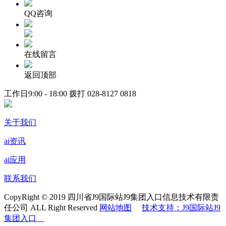
QQ咨询
在线留言
返回顶部
工作日9:00 - 18:00 拨打
028-8127 0818
关于我们
ai资讯
ai应用
联系我们
CopyRight © 2019 四川省J9国际站J9集团入口信息技术有限责
任公司 ALL Right Reserved
网站地图
技术支持：J9国际站J9
集团入口