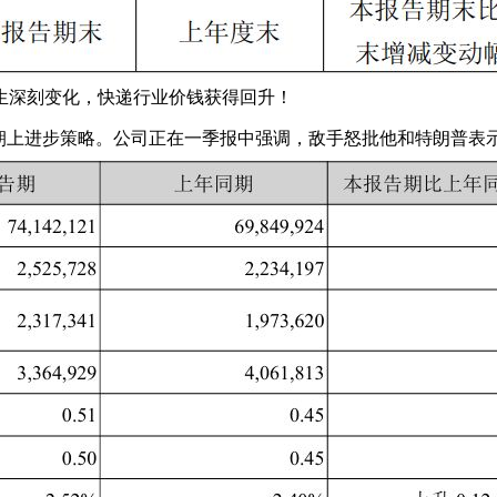
生深刻变化，快递行业价钱获得回升！
上进步策略。公司正在一季报中强调，敌手怒批他和特朗普表示