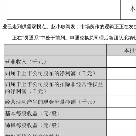
业已走到供需双拐点。赵小敏阐发，市场所作的逻辑正正在发
正在“灵通系”中处于前列。申通改换总司理后新团队采纳朝