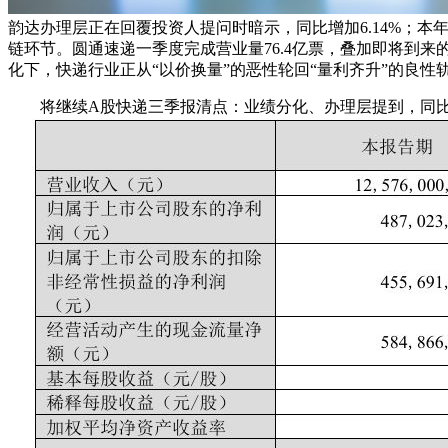
韵达办理层正在回覆投资人提问时暗示，同比增加6.14%；本
链环节。圆通速递一季度完成营业量76.4亿票，叠加即将到来的
化下，快递行业正从“以价换量”的恶性轮回“量利齐升”的良性
将继续A股快递三季报清点：业绩分化、办理层提到，同比增加