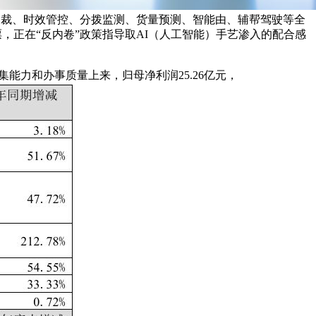
集仲裁、时效管控、分拨监测、货量预测、智能由、辅帮驾驶等全
亿票，正在“反内卷”政策指导取AI（人工智能）手艺渗入的配合感
能力和办事质量上来，归母净利润25.26亿元，