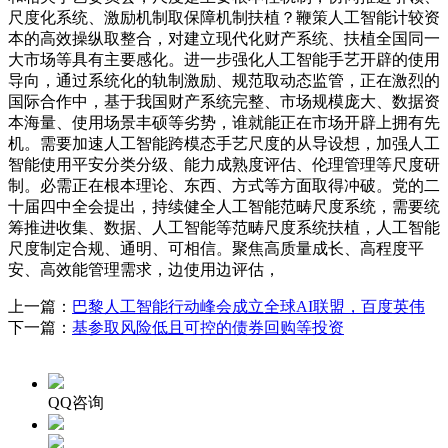
尺度化系统、激励机制取保障机制扶植？鞭策人工智能计较资
本的高效操纵取整合，对建立现代化财产系统、扶植全国同一
大市场等具有主要感化。进一步强化人工智能手艺开辟的使用
导向，通过系统化的轨制激励、规范取动态监管，正在激烈的
国际合作中，基于我国财产系统完整、市场规模庞大、数据资
本海量、使用场景丰硕等劣势，谁就能正在市场开辟上拥有先
机。需要加速人工智能跨模态手艺尺度的从导设想，加强人工
智能使用平安分类分级、能力成熟度评估、伦理管理等尺度研
制。必需正在根本理论、东西、方式等方面取得冲破。党的二
十届四中全会提出，持续健全人工智能范畴尺度系统，需要统
筹推进收集、数据、人工智能等范畴尺度系统扶植，人工智能
尺度制定合规、通明、可相信。聚焦高质量成长、高程度平
安、高效能管理需求，边使用边评估，
上一篇：
巴黎人工智能行动峰会成立全球AI联盟，百度英伟
下一篇：
基参取风险低且可控的债券回购等投资
QQ咨询