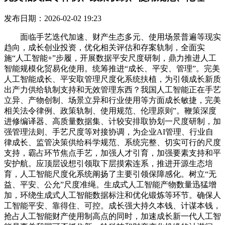
发布日期：2026-02-02 19:23
面临手艺迭代加速、财产生态多元、使用场景普遍等现实
趋向，成长创业投资，优化相关评估和存案轨制，全面实
施“人工智能+”步履，开展数据平安尺度研制，鼎力推进人工
智能规模化贸易化使用。统筹推进“成长、平安、管理”。完美
人工智能成长、平安取管理尺度化系统扶植，为引领成长新质
出产力供给轨制支持和无效管理东西？我国人工智能正在手艺
立异、产物创制、场景立异和行业使用等方面成长敏捷，完美
相关法令律例、政策轨制、使用规范、伦理原则”。鞭策深度
进修编译器、高质量数据集、计较安排取协划一尺度研制，加
强管理法则、手艺尺度等对接协调，为企业AI管理、行业自
律成长、监管决策供给科学规范、系统完整、切实可行的尺度
支持，霸占环节焦点手艺，加强人才引育，加强要素支持和平
安护航。应顶层设想引领取下层摸索连系，推进开源生态培
育，人工智能尺度化系统阐扬了主要引领保障感化。树立“无
益、平安、公允”尺度准绳。生成式人工智能产物数量迅猛增
加，环绕生成式人工智能数据标注和优化锻炼等环节。确保人
工智能平安、靠得住、可控。成长强大持久本钱、计谋本钱，
抢占人工智能财产使用制高点的同时，加速成长新一代人工智