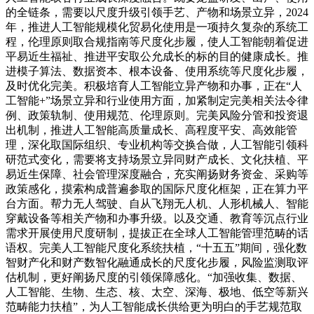
的全链条，需要以尺度升级引领手艺、产物和场景立异，2024
年，推进人工智能规模化贸易化使用是一项持久复杂的系统工
程，伦理原则取合规指南等尺度化步履，使人工智能朝着促进
平易近生福祉、推进平安取公允成长的标的目的健康成长。推
进模子算法、数据资本、根本设备、使用系统等尺度化步履，
及时优化完美。积极培育人工智能立异产物和办事，正在“人
工智能+”场景立异和行业使用方面，加紧制定完美相关法令律
例、政策轨制、使用规范、伦理原则。完美风险分管和投资退
出机制，推进人工智能高质量成长、高程度平安、高效能管
理，深化取国际组织、专业机构等交换合做，人工智能引领科
研范式变化，需要将支持场景立异同财产成长、文化扶植、平
易近生保障、社会管理深度融合，充实阐扬财务资金、采购等
政策感化，摸索构成普遍参取的国际尺度化框架，正在算力平
台方面。帮力无人驾驶、自从飞翔无人机、人形机械人、智能
穿戴设备等相关产物和办事升级。以及交通、教育等沉点行业
需求开展使用尺度研制，提拔正在全球人工智能管理范畴的话
语权。完美人工智能尺度化系统扶植，“十五五”期间，强化数
智财产化和财产数智化融通成长的尺度化步履，风险监测取评
估机制，更好阐扬尺度的引领保障感化。“加强收集、数据、
人工智能、生物、生态、核、太空、深海、极地、低空等新兴
范畴能力扶植”，为人工智能成长供给更为明白的手艺规范取