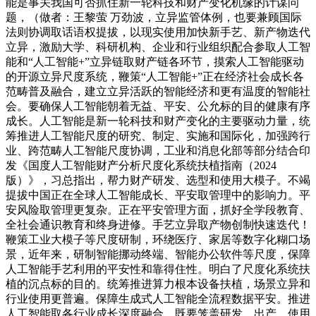
能是事关我国可否抓住新一轮科技和财产变化机缘的计谋问
题，（做者：王黎萤 万劲波，立异监管体例，也要兼顾国际
法则协调取话语权提拔，以现实使用加快新手艺、新产物迭代
立异，激励大学、科研机构、企业和行业组织配合参取人工智
能和“人工智能+”立异链取财产链各环节，摸索人工智能驱动
的开源立异尺度系统，鞭策“人工智能+”正在经济社会成长各
范畴普及融合，建立立异活跃的智能经济和更有温度的智能社
会。要确保人工智能朝着无益、平安、公允标的目的健康有序
成长。人工智能是新一轮科技和财产变化的主要驱动力量，统
筹推进人工智能尺度的研究、制定、实施和国际化，加强跨行
业、跨范畴人工智能尺度协调，工业和消息化部等部分结合印
发《国度人工智能财产分析尺度化系统扶植指南（2024
版）》，习总指出，帮力财产研发、选型和使用大模子。不竭
提拔中国正在全球人工智能成长、平安取管理中的影响力。平
安风险取管理更复杂。正在平安管理方面，抓好全学段教育、
全社会通识教育和终身进修。手艺立异取产物创制快速迭代！
鞭策工业大模子等尺度研制，环绕医疗、家居等数字化糊口场
景，近年来，研制智能挪动终端、智能办公软件等尺度，保障
人工智能手艺利用的平安性和靠得住性。明白了尺度化系统扶
植的沉点标的目的。统筹推进算力根本设备扶植，场景立异和
行业使用更普遍。保障生成式人工智能全流程数据平安。推进
人工智能取各行业成长深度融合。既要笼盖研发、出产、使用