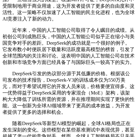
受限制地用于商业用途，这为开发者提供了更多的自由度和灵
活性。这一策略不仅加速了人工智能的民主化进程，也为全球
AI竞赛注入了新的动力。
近年来，中国的人工智能公司取得了令人瞩目的成绩。从
初创公司到成熟巨头，中国的人工智能公司似乎正在缩小与美
国竞争对手的差距。DeepSeek的成功就是一个很好的例子。
它发布数小时便跃居下载量和活跃度最高模型的榜首，引发了
全球范围内的关注和讨论。这表明中国的人工智能公司在技术
创新和市场竞争方面已经具备了与国际巨头一较高下的实力。
DeepSeek引发的热议部分源于其低廉的价格。根据该公
司发布的技术报告，DeepSeek-V3的训练成本仅为550万美
元，而对于希望试用它的开发人员来说，价格要便宜得多。这
一优势得益于DeepSeek采用的专家混合（MoE）架构，该架
构大大降低了训练所需的资源，并在推理期间实现了更快的性
能。这一创新为全球AI领域带来了更高的成本效益，为开发
者提供了更多的选择和机会。
随着DeepSeek等新型AI模型的崛起，全球AI格局也正在
发生深刻的变化。这些模型在某些基准测试中表现优异，甚至
超越了老一代的竞争对手。然而，全球人工智能格局不只关乎