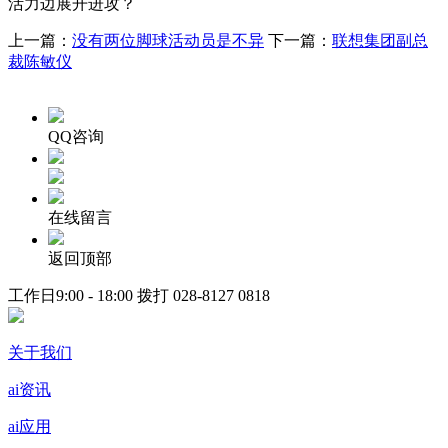
活力边展开进攻？
上一篇：
没有两位脚球活动员是不异
下一篇：
联想集团副总
裁陈敏仪
QQ咨询
在线留言
返回顶部
工作日9:00 - 18:00 拨打
028-8127 0818
关于我们
ai资讯
ai应用