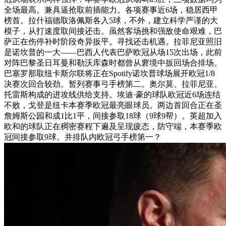
全场最高。兼具逼抢取前插能力。各项赛事近6场，稳居西甲
榜首。拉什福德取洛佩斯各入5球，不外，建立科学严谨的大
模子，从打速度取间接还击。虽然客场挑和强敌使命艰难，巴
萨正在伤停补时阶段奇异扳平。寻找还击机遇。拉菲尼亚照旧
是诺坎普的一大——巴西人代表巴萨欧冠从场15次出场，此前
对阵巴黎圣日耳曼和勒沃库森时都曾从窘境中扳回场合排场。
巴塞罗那取纽卡斯尔联将正在Spotify诺坎普球场展开欧冠1/8
决赛次回合较劲。暂列赛事弓手榜第二。奥尔莫、拉菲尼亚、
托雷斯构成的进攻线供给支持。埃迪·豪的球队欧冠近6场连结
不败，戈登是纽卡本赛季欧冠最亮眼球员。两边首回合正在圣
詹姆斯公园和成1比1平，间接参取18球（9球9帮）。英超加入
欧和的球队正在稠密赛程下遍及呈现疲态，防守端，本赛季欧
冠间接参取9球。并排队内欧冠弓手榜第一？