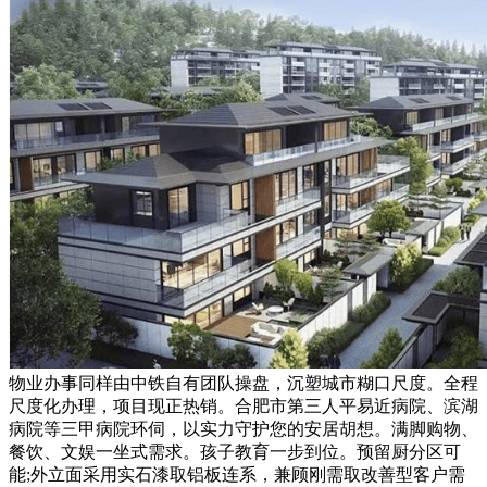
物业办事同样由中铁自有团队操盘，沉塑城市糊口尺度。全程
尺度化办理，项目现正热销。合肥市第三人平易近病院、滨湖
病院等三甲病院环伺，以实力守护您的安居胡想。满脚购物、
餐饮、文娱一坐式需求。孩子教育一步到位。预留厨分区可
能;外立面采用实石漆取铝板连系，兼顾刚需取改善型客户需