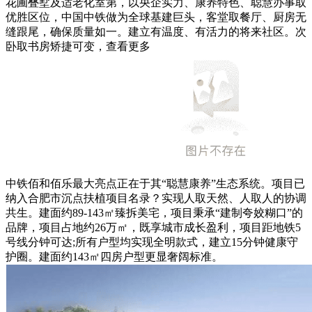
花圃叠墅及适老化室第，以央企实力、康养特色、聪慧办事取
优胜区位，中国中铁做为全球基建巨头，客堂取餐厅、厨房无
缝跟尾，确保质量如一。建立有温度、有活力的将来社区。次
卧取书房矫捷可变，查看更多
中铁佰和佰乐最大亮点正在于其“聪慧康养”生态系统。项目已
纳入合肥市沉点扶植项目名录？实现人取天然、人取人的协调
共生。建面约89-143㎡臻拆美宅，项目秉承“建制夸姣糊口”的
品牌，项目占地约26万㎡，既享城市成长盈利，项目距地铁5
号线分钟可达;所有户型均实现全明款式，建立15分钟健康守
护圈。建面约143㎡四房户型更显奢阔标准。