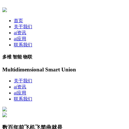
首页
关于我们
ai资讯
ai应用
联系我们
多维 智能 物联
Multidimensional Smart Union
关于我们
ai资讯
ai应用
联系我们
数百年前飞机飞简曲就是