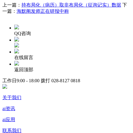
上一篇：
持布局化（病历）取非布局化（征询记实）数据
下
一篇：
海默阐发师正在研报中称
QQ咨询
在线留言
返回顶部
工作日9:00 - 18:00 拨打
028-8127 0818
关于我们
ai资讯
ai应用
联系我们