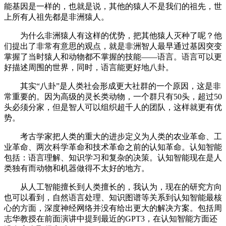
能基因是一样的，也就是说，其他的猿人不是我们的祖先，世
上所有人祖先都是非洲猿人。
为什么非洲猿人有这样的优势，把其他猿人灭种了呢？他
们提出了非常有意思的观点，就是非洲智人最早通过基因突变
掌握了当时猿人和动物都不掌握的技能——语言。语言可以更
好描述周围的世界，同时，语言能更好地八卦。
其实“八卦”是人类社会形成更大社群的一个原因，这是非
常重要的。因为高级的灵长类动物，一个群只有50头，超过50
头必须分家，但是智人可以组织超千人的团队，这样就更有优
势。
考古学家把人类的重大的进步定义为人类的农业革命、工
业革命、两次科学革命和技术革命之前的认知革命。认知智能
包括：语言理解、知识学习和复杂的决策。认知智能现在是人
类独有而动物和机器做得不太好的地方。
从人工智能擅长到人类擅长的，我认为，现在的研究方向
也可以看到，自然语言处理、知识图谱等关系到认知智能最核
心的方面，深度神经网络并没有给出更大的解决方案。包括周
志华教授在前面演讲中提到最近的GPT3，在认知智能方面还