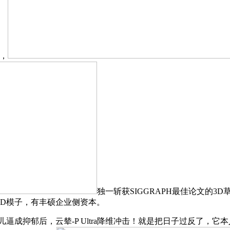
点，
独一斩获SIGGRAPH最佳论文的3D草创
D模子，有丰硕企业侧资本。
成抑郁后，云辇-P Ultra降维冲击！就是把日子过反了，