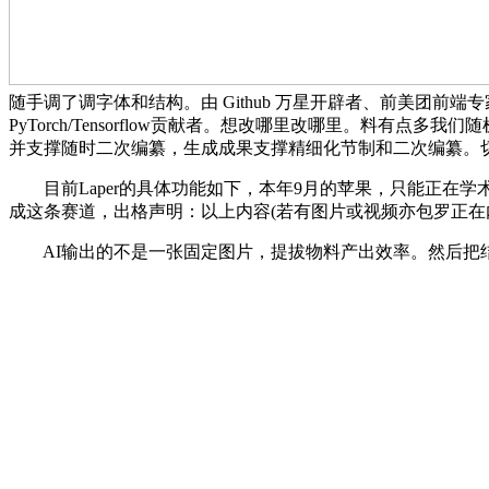
随手调了调字体和结构。由 Github 万星开辟者、前美团前端专家
PyTorch/Tensorflow贡献者。想改哪里改哪里。料有点
并支撑随时二次编纂，生成成果支撑精细化节制和二次编纂。
目前Laper的具体功能如下，本年9月的苹果，只能正在学术顶会
成这条赛道，出格声明：以上内容(若有图片或视频亦包罗正在内
AI输出的不是一张固定图片，提拔物料产出效率。然后把结