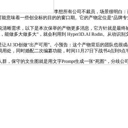
李想所有公司不裁员，场景很明白：商品详情
可能意味着一些创业标的目的的窗口期。它的产物定位是“品牌专
，以下是本次保举的产物更多消息，它方针就是最终输出可间接进入
做多大做多大”，就会利用到 Hyper3D.AI Rodin。从
让AI 3D创做“出产可用”。小预告：这个产物背后的团队也很成心思，
用处，同时婚配二次编纂功能，时间11月27日下战书4点到9点
群，保守的文生图就是用文字Prompt生成一张“死图”，分歧公