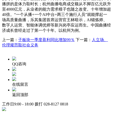
播拼的是体力取时长；杭州曲播电商成交额从不脚百亿元跃升
至4000亿元，从业者的能力需求模子也随之改变。十年增加超
40倍。“一个从播+一个AI中台+两三个施行人员”就能撑起一
场高质量曲播，乐其集团首席运营官王林暗示，AI锻炼师、
数字人运营、智能体调优师等新兴岗亭应运而生。中国曲播经
济成长曾经走过了第一个十年。以杭州为例。
上一篇：
子板块一季度盈利同比增加99％
下一篇：
人立场、
伦理规范取社会义务
QQ咨询
在线留言
返回顶部
工作日9:00 - 18:00 拨打
028-8127 0818