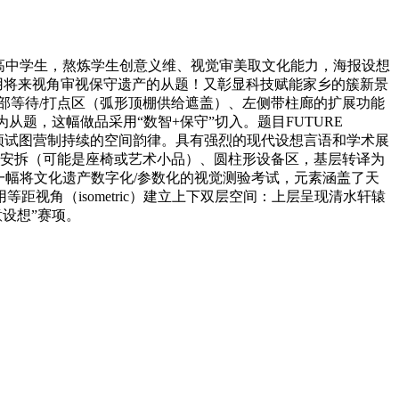
高中学生，熬炼学生创意义维、视觉审美取文化能力，海报设想
用将来视角审视保守遗产的从题！又彰显科技赋能家乡的簇新景
部等待/打点区（弧形顶棚供给遮盖）、左侧带柱廊的扩展功能
题，这幅做品采用“数智+保守”切入。题目FUTURE
屋顶试图营制持续的空间韵律。具有强烈的现代设想言语和学术展
形安拆（可能是座椅或艺术小品）、圆柱形设备区，基层转译为
一幅将文化遗产数字化/参数化的视觉测验考试，元素涵盖了天
角（isometric）建立上下双层空间：上层呈现清水轩辕
设想”赛项。