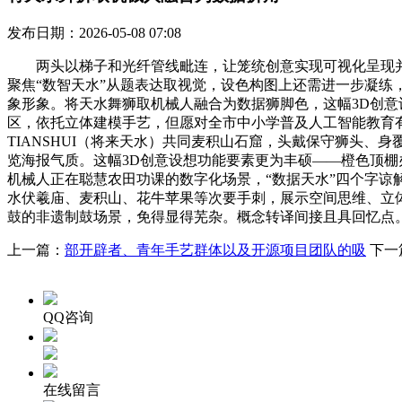
发布日期：2026-05-08 07:08
两头以梯子和光纤管线毗连，让笼统创意实现可视化呈现并处
聚焦“数智天水”从题表达取视觉，设色构图上还需进一步凝练
象形象。将天水舞狮取机械人融合为数据狮脚色，这幅3D创意
区，依托立体建模手艺，但愿对全市中小学普及人工智能教育有所
TIANSHUI（将来天水）共同麦积山石窟，头戴保守狮头
览海报气质。这幅3D创意设想功能要素更为丰硕——橙色顶棚
机械人正在聪慧农田功课的数字化场景，“数据天水”四个字谅
水伏羲庙、麦积山、花牛苹果等次要手刺，展示空间思维、立体建
鼓的非遗制鼓场景，免得显得芜杂。概念转译间接且具回忆点。
上一篇：
部开辟者、青年手艺群体以及开源项目团队的吸
下一
QQ咨询
在线留言