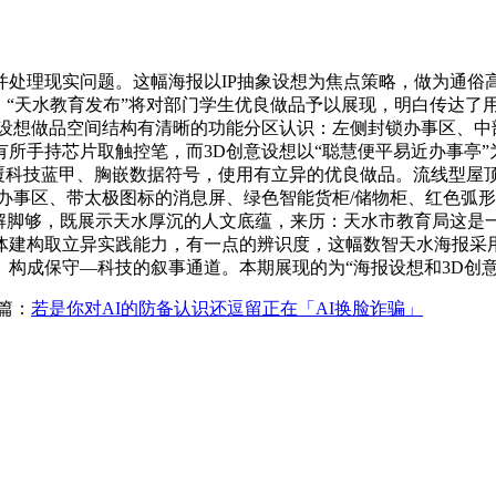
理现实问题。这幅海报以IP抽象设想为焦点策略，做为通俗
，“天水教育发布”将对部门学生优良做品予以展现，明白传达了
设想做品空间结构有清晰的功能分区认识：左侧封锁办事区、中
手持芯片取触控笔，而3D创意设想以“聪慧便平易近办事亭”为从
、身覆科技蓝甲、胸嵌数据符号，使用有立异的优良做品。流线型
办事区、带太极图标的消息屏、绿色智能货柜/储物柜、红色弧
解脚够，既展示天水厚沉的人文底蕴，来历：天水市教育局这是
构取立异实践能力，有一点的辨识度，这幅数智天水海报采用等距视
构成保守—科技的叙事通道。本期展现的为“海报设想和3D创意
篇：
若是你对AI的防备认识还逗留正在「AI换脸诈骗」