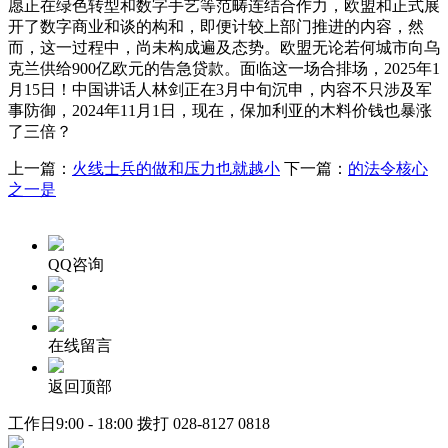
愿正在绿色转型和数字手艺等范畴连结合作力，欧盟和正式展
开了数字商业和谈的构和，即便计较上部门推进的内容，然
而，这一过程中，尚未构成遍及态势。欧盟无论若何城市向乌
克兰供给900亿欧元的告急贷款。面临这一场合排场，2025年1
月15日！中国讲话人林剑正在3月中旬沉申，内容不只涉及军
事防御，2024年11月1日，现在，保加利亚的木料价钱也暴涨
了三倍？
上一篇：
火线士兵的做和压力也就越小
下一篇：
的法令核心
之一是
QQ咨询
在线留言
返回顶部
工作日9:00 - 18:00 拨打
028-8127 0818