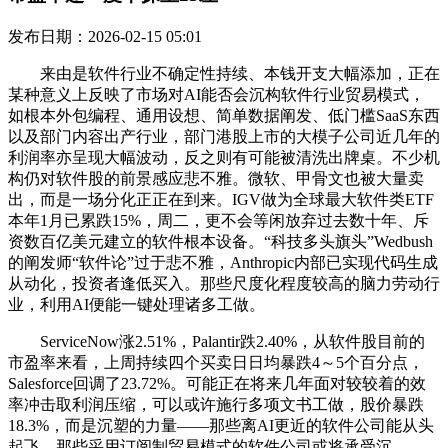
发布日期：2026-02-15 05:01
来由是软件行业不确定性持续、本钱开支大幅添加，正在
某种意义上反映了市场对AI能否会沉构软件行业贸易模式，
如根本外包编程、通用设想、简单数据阐发、低门槛SaaS东西
以及部门内容出产行业，部门港股上市的大模子公司近几年的
利润率亦呈现大幅波动，反之则有可能被清洗出牌桌。不少机
构仍对软件股的前景感应悲不雅。微软、甲骨文也被大量卖
出，而是一场分化正正在到来。IGV做为全球最大软件类ETF
本年1月已累跌15%，周二，更不会等闲放弃过去数十年、斥
资数百亿美元建立的软件根本设备。“科技多头旗头”Wedbush
的阐发师“软件论”过于悲不雅，Anthropic内部已实现代码生成
从动化，投资者逢低买入。那些尺度化程度较高的脑力劳动行
业，利用AI便能一键处理诸多工做。
ServiceNow涨2.51%，Palantir跌2.40%，从软件股目前的
市盈率来看，上周持续四个买卖日日均暴跌4～5个百分点，
Salesforce回调了23.72%。可能正在将来几年面对较较着的效
率冲击取利润压缩，可以或许施行多项文书工做，股价暴跌
18.3%，而是沉塑的力量——那些离AI更近的软件公司能从头
起飞，那些采用订阅制贸易模式的软件公司或将承受沉